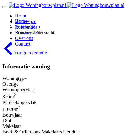
Toggle
navigation
Home
Home
Werkwijze
Voorbeelden
Referenties
Voorbeeld Verkocht
Bouwsysteem
Over ons
Contact
Vorige
referentie
Informatie woning
Woningtype
Overige
Woonoppervlak
2
326m
Perceeloppervlak
2
11020m
Bouwjaar
1850
Makelaar
Boek & Offermans Makelaars Heerlen